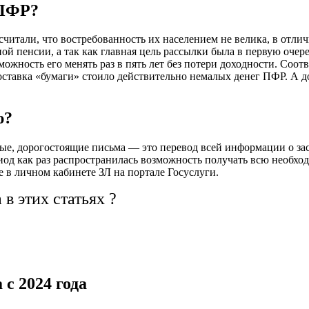
 ПФР?
считали, что востребованность их населением не велика, в отли
ой пенсии, а так как главная цель рассылки была в первую очер
ожность его менять раз в пять лет без потери доходности. Со
доставка «бумаги» стоило действительно немалых денег ПФР. А 
ю?
ые, дорогостоящие письма — это перевод всей информации о за
иод как раз распространилась возможность получать всю необх
 в личном кабинете ЗЛ на портале Госуслуги.
в этих статьях ?
с 2024 года