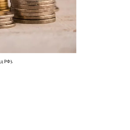
д РФ).