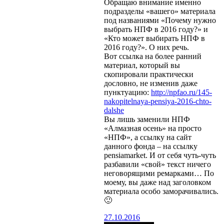
Обращаю внимание именно
подразделы «вашего» материала
под названиями «Почему нужно
выбрать НПФ в 2016 году?» и
«Кто может выбирать НПФ в
2016 году?». О них речь.
Вот ссылка на более ранний
материал, который вы
скопировали практически
дословно, не изменив даже
пунктуацию:
http://npfao.ru/145-
nakopitelnaya-pensiya-2016-chto-
dalshe
Вы лишь заменили НПФ
«Алмазная осень» на просто
«НПФ», а ссылку на сайт
данного фонда – на ссылку
pensiamarket. И от себя чуть-чуть
разбавили «свой» текст ничего
неговорящими ремарками… По
моему, вы даже над заголовком
материала особо заморачивались.
🙂
27.10.2016