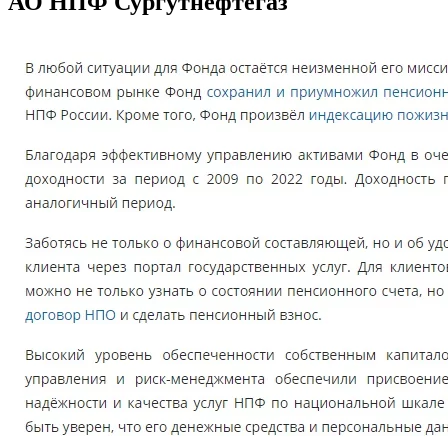
АО НПФ Сургутнефтегаз