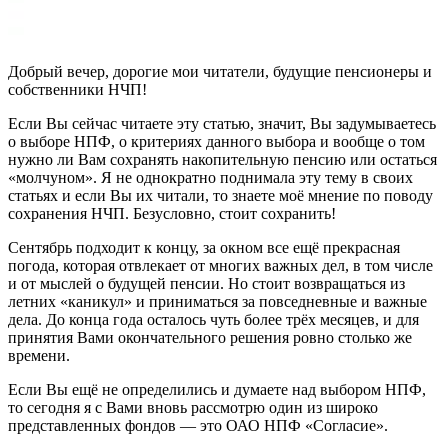
Добрый вечер, дорогие мои читатели, будущие пенсионеры и
собственники НЧП!
Если Вы сейчас читаете эту статью, значит, Вы задумываетесь
о выборе НПФ, о критериях данного выбора и вообще о том
нужно ли Вам сохранять накопительную пенсию или остаться
«молчуном». Я не однократно поднимала эту тему в своих
статьях и если Вы их читали, то знаете моё мнение по поводу
сохранения НЧП. Безусловно, стоит сохранить!
Сентябрь подходит к концу, за окном все ещё прекрасная
погода, которая отвлекает от многих важных дел, в том числе
и от мыслей о будущей пенсии. Но стоит возвращаться из
летних «каникул» и приниматься за повседневные и важные
дела. До конца года осталось чуть более трёх месяцев, и для
принятия Вами окончательного решения ровно столько же
времени.
Если Вы ещё не определились и думаете над выбором НПФ,
то сегодня я с Вами вновь рассмотрю один из широко
представленных фондов — это ОАО НПФ «Согласие».