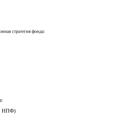
нная стратегия фонда:
а:
27 НПФ)